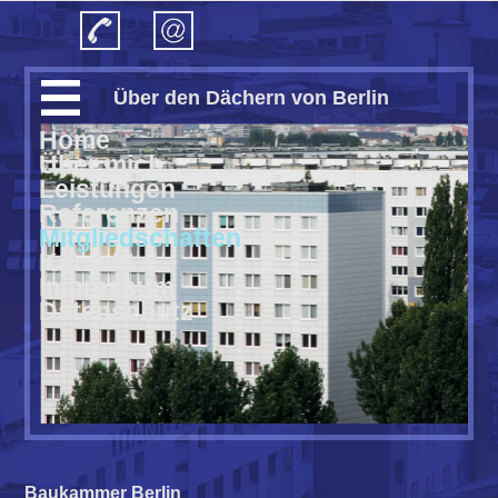
Über den Dächern von Berlin
Home
Über mich
Leis­tungen
Refe­renzen
Mitglied­schaften
Kon­takt
Impres­sum
Daten­schutz
Baukammer Berlin