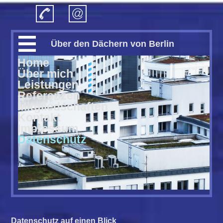
Über den Dächern von Berlin
Home
Über mich
Leis­tungen
Refe­renzen
Mitglied­schaften
Kon­takt
Impres­sum
Daten­schutz
Datenschutz auf einen Blick